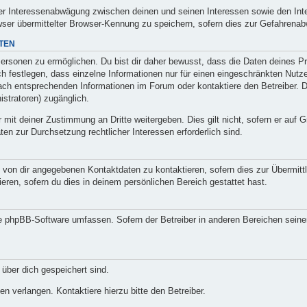
ner Interessenabwägung zwischen deinen und seinen Interessen sowie den Inter
r übermittelter Browser-Kennung zu speichern, sofern dies zur Gefahrenabwe
TEN
sonen zu ermöglichen. Du bist dir daher bewusst, dass die Daten deines Profi
h festlegen, dass einzelne Informationen nur für einen eingeschränkten Nutzer
ch entsprechenden Informationen im Forum oder kontaktiere den Betreiber. Di
istratoren) zugänglich.
 mit deiner Zustimmung an Dritte weitergeben. Dies gilt nicht, sofern er auf
aten zur Durchsetzung rechtlicher Interessen erforderlich sind.
 von dir angegebenen Kontaktdaten zu kontaktieren, sofern dies zur Übermittlu
eren, sofern du dies in deinem persönlichen Bereich gestattet hast.
die phpBB-Software umfassen. Sofern der Betreiber in anderen Bereichen sein
 über dich gespeichert sind.
n verlangen. Kontaktiere hierzu bitte den Betreiber.