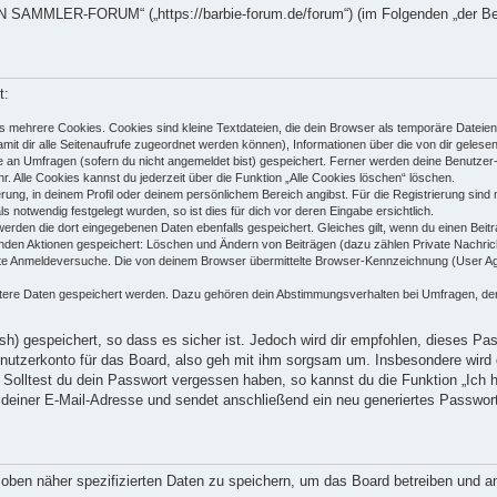
AMMLER-FORUM“ („https://barbie-forum.de/forum“) (im Folgenden „der Betre
t:
 mehrere Cookies. Cookies sind kleine Textdateien, die dein Browser als temporäre Dateien
(damit dir alle Seitenaufrufe zugeordnet werden können), Informationen über die von dir geles
e an Umfragen (sofern du nicht angemeldet bist) gespeichert. Ferner werden deine Benutzer-I
. Alle Cookies kannst du jederzeit über die Funktion „Alle Cookies löschen“ löschen.
ierung, in deinem Profil oder deinem persönlichem Bereich angibst. Für die Registrierung sin
notwendig festgelegt wurden, so ist dies für dich vor deren Eingabe ersichtlich.
 werden die dort eingegebenen Daten ebenfalls gespeichert. Gleiches gilt, wenn du einen Beit
genden Aktionen gespeichert: Löschen und Ändern von Beiträgen (dazu zählen Private Nachric
e Anmeldeversuche. Die von deinem Browser übermittelte Browser-Kennzeichnung (User Agent
itere Daten gespeichert werden. Dazu gehören dein Abstimmungsverhalten bei Umfragen, der 
h) gespeichert, so dass es sicher ist. Jedoch wird dir empfohlen, dieses Pas
utzerkonto für das Board, also geh mit ihm sorgsam um. Insbesondere wird d
n. Solltest du dein Passwort vergessen haben, so kannst du die Funktion „Ic
deiner E-Mail-Adresse und sendet anschließend ein neu generiertes Passwor
 oben näher spezifizierten Daten zu speichern, um das Board betreiben und a