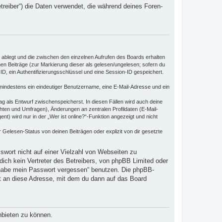
iber“) die Daten verwendet, die während deines Foren-
 ablegt und die zwischen den einzelnen Aufrufen des Boards erhalten
enen Beiträge (zur Markierung dieser als gelesen/ungelesen; sofern du
D, ein Authentifizierungsschlüssel und eine Session-ID gespeichert.
d mindestens ein eindeutiger Benutzername, eine E-Mail-Adresse und ein
rag als Entwurf zwischenspeicherst. In diesen Fällen wird auch deine
hten und Umfragen), Änderungen an zentralen Profildaten (E-Mail-
) wird nur in der „Wer ist online?“-Funktion angezeigt und nicht
Gelesen-Status von deinen Beiträgen oder explizit von dir gesetzte
swort nicht auf einer Vielzahl von Webseiten zu
ich kein Vertreter des Betreibers, von phpBB Limited oder
h habe mein Passwort vergessen“ benutzen. Die phpBB-
t an diese Adresse, mit dem du dann auf das Board
nbieten zu können.