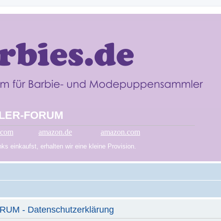
LER-FORUM
.com
amazon.de
amazon.com
s einkaufst, erhalten wir eine kleine Provision.
 - Datenschutzerklärung