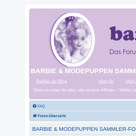
BARBIE & MODEPUPPEN SAMM
Barbies.de Blog
ebay.de
ebay
Wenn du ueber die ebay oder amazon Affiliate- / Werbe-Link
FAQ
Foren-Übersicht
BARBIE & MODEPUPPEN SAMMLER-FORUM