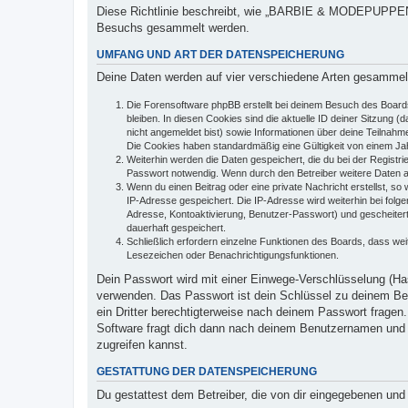
Diese Richtlinie beschreibt, wie „BARBIE & MODEPUPPEN S
Besuchs gesammelt werden.
UMFANG UND ART DER DATENSPEICHERUNG
Deine Daten werden auf vier verschiedene Arten gesammel
Die Forensoftware phpBB erstellt bei deinem Besuch des Boards
bleiben. In diesen Cookies sind die aktuelle ID deiner Sitzung 
nicht angemeldet bist) sowie Informationen über deine Teilnahm
Die Cookies haben standardmäßig eine Gültigkeit von einem Jahr
Weiterhin werden die Daten gespeichert, die du bei der Registr
Passwort notwendig. Wenn durch den Betreiber weitere Daten als 
Wenn du einen Beitrag oder eine private Nachricht erstellst, so
IP-Adresse gespeichert. Die IP-Adresse wird weiterhin bei fol
Adresse, Kontoaktivierung, Benutzer-Passwort) und gescheitert
dauerhaft gespeichert.
Schließlich erfordern einzelne Funktionen des Boards, dass we
Lesezeichen oder Benachrichtigungsfunktionen.
Dein Passwort wird mit einer Einwege-Verschlüsselung (Has
verwenden. Das Passwort ist dein Schlüssel zu deinem Ben
ein Dritter berechtigterweise nach deinem Passwort frage
Software fragt dich dann nach deinem Benutzernamen und 
zugreifen kannst.
GESTATTUNG DER DATENSPEICHERUNG
Du gestattest dem Betreiber, die von dir eingegebenen und