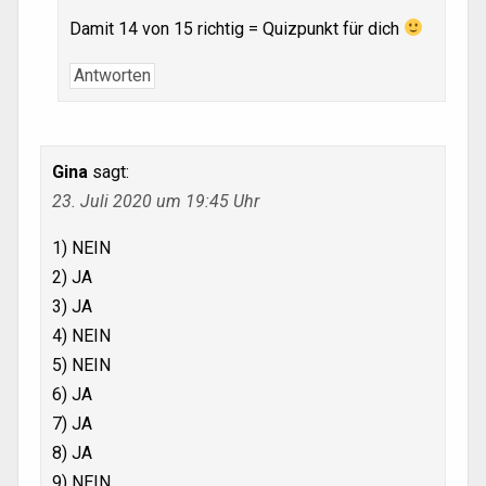
Damit 14 von 15 richtig = Quizpunkt für dich
Antworten
Gina
sagt:
23. Juli 2020 um 19:45 Uhr
1) NEIN
2) JA
3) JA
4) NEIN
5) NEIN
6) JA
7) JA
8) JA
9) NEIN