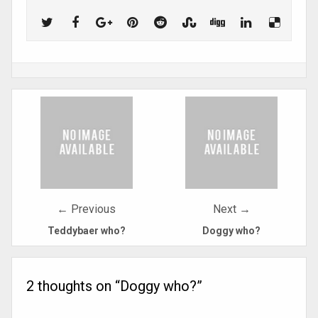
Post
navigation
← Previous
Next →
Teddybaer who?
Doggy who?
2 thoughts on “
Doggy who?
”